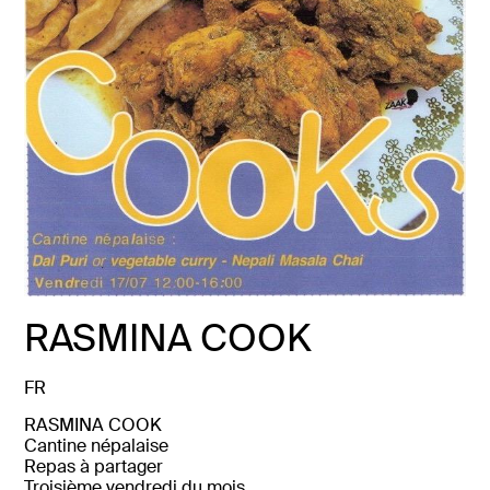
RASMINA
COOK
FR
RASMINA
COOK
Cantine
népalaise
Repas
à
partager
Troisième
vendredi
du
mois