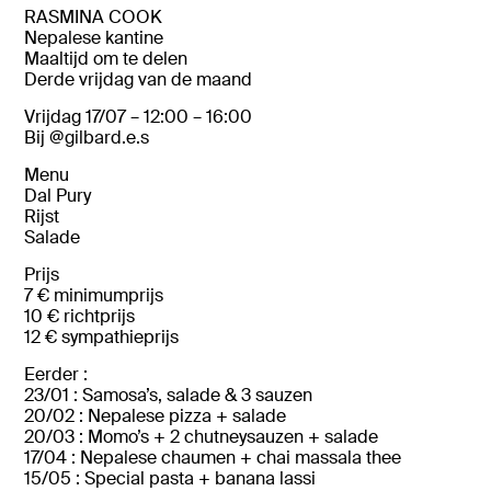
RASMINA
COOK
Nepalese
kantine
Maaltijd
om
te
delen
Derde
vrijdag
van
de
maand
Vrijdag 17/07
–
12:
00 –
16:
00
Bij @
gilbard.e.s
Menu
Dal Pury
Rijst
Salade
Prijs
7 €
minimumprijs
10 €
richtprijs
12 €
sympathieprijs
Eerder :
23/
01 :
Samosa’s,
salade &
3
sauzen
20/
02 :
Nepalese
pizza +
salade
20/03 : Momo’s + 2 chutneysauzen + salade
17/04 : Nepalese chaumen + chai massala thee
15/05 : Special pasta + banana lassi