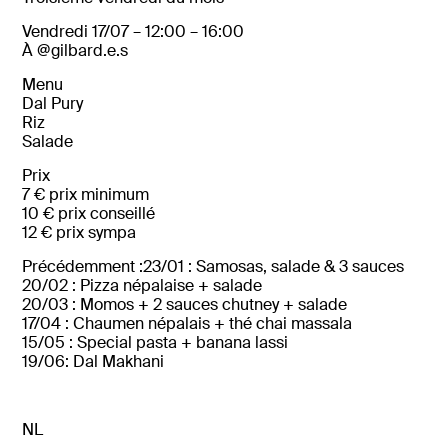
Vendredi 17/07 – 12:00 – 16:00
À @
gilbard.e.s
Menu
Dal Pury
Riz
Salade
Prix
7 €
prix
minimum
10 €
prix
conseillé
12 €
prix
sympa
Précédemment :
23/
01 :
Samosas,
salade &
3
sauces
20/
02 :
Pizza
népalaise +
salade
20/03 : Momos + 2 sauces chutney + salade
17/04 : Chaumen népalais + thé chai massala
15/05 : Special pasta + banana lassi
19/06: Dal Makhani
NL