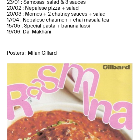
23/
01 :
Samosas,
salad &
3
sauces
20/
02 :
Nepalese
pizza +
salad
20/03 : Momos + 2 chutney sauces + salad
17/04 : Nepalese chaumen + chai masala tea
15/05 : Special pasta + banana lassi
19/06: Dal Makhani
Posters : Milan Gillard